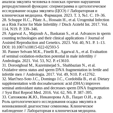
анализа эякулята человека в поисках причин нарушения
репродуктивной функции: спермограмма и цитологическое
исследование осадка эякулята (ЦОЭ) // Лабораторная и
клиническая медицина. Фармация. 2023. Т. 3, №1. С. 19–36.
28. Schuppe H.C., Pilatz A., Hossain H., et al. Urogenital Infection
as a Risk Factor for Male Infertility // Dtsch Arztebl Int. 2017. Vol.
114, N19. P. 339–346.
29. Agarwal A., Majzoub A., Baskaran S., et al. Advances in sperm
counting technologies and their clinical applications // Journal of
Assisted Reproduction and Genetics. 2023. Vol. 40, N1. P. 1–13.
DOI: 10.1007/s10815-022-02593-5
30. Panner Selvam M.K., Finelli R., Agarwal A., et al. Evaluation
of seminal oxidation-reduction potential in male infertility //
Andrologia. 2021. Vol. 53, N2. P. e13610.
31. Dorostghoal M., Kazeminejad S., Shahbazian N., et al.
Oxidative stress status and sperm DNA fragmentation in fertile and
infertile men // Andrologia. 2017. Vol. 49, N10. P. e12762.
32. Mart?nez-Soto J.C., Domingo J.C., Cordobilla B., et al. Dietary
supplementation with docosahexaenoic acid (DHA) improves
seminal antioxidant status and decreases sperm DNA fragmentation
// Syst Biol Reprod Med. 2016. Vol. 62, N6. P. 387–395.
33. Сапожкова Ж.Ю., Никанорова А.В., Пацап О.И., и др.
Роль цитологического исследования осадка эякулята в
неинвазивной диагностике семиномы. Клиническое
наблюдение // Лабораторная и клиническая медицина.