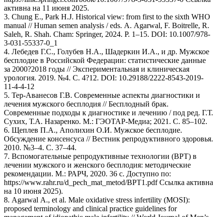
активна на 11 июня 2025.
3. Chung E., Park H.J. Historical view: from first to the sixth WHO
manual // Human semen analysis / eds. A. Agarwal, F. Boitrelle, R.
Saleh, R. Shah. Cham: Springer, 2024. P. 1–15. DOI: 10.1007/978-
3-031-55337-0_1
4. Лебедев Г.С., Голубев Н.А., Шадеркин И.А., и др. Мужское
бесплодие в Российской Федерации: статистические данные
за 2000?2018 годы // Экспериментальная и клиническая
урология. 2019. №4. С. 4?12. DOI: 10.29188/2222-8543-2019-
11-4-4-12
5. Тер-Аванесов Г.В. Современные аспекты диагностики и
лечения мужского бесплодия // Бесплодный брак.
Современные подходы к диагностике и лечению / под ред. Г.Т.
Сухих, Т.А. Назаренко. М.: ГЭОТАР-Медиа; 2021. С. 85–102.
6. Щеплев П.А., Аполихин О.И. Мужское бесплодие.
Обсуждение консенсуса // Вестник репродуктивного здоровья.
2010. №3–4. С. 37–44.
7. Вспомогательные репродуктивные технологии (ВРТ) в
лечении мужского и женского бесплодия: методические
рекомендации. М.: РАРЧ, 2020. 36 с. Доступно по:
https://www.rahr.ru/d_pech_mat_metod/ВРТ1.pdf Ссылка активна
на 10 июня 2025).
8. Agarwal A., et al. Male oxidative stress infertility (MOSI):
proposed terminology and clinical practice guidelines for