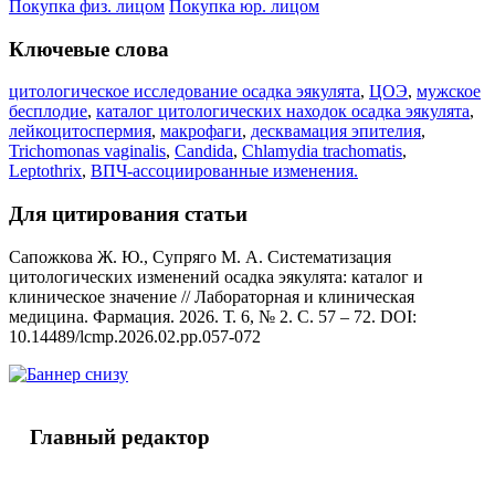
Покупка физ. лицом
Покупка юр. лицом
Ключевые слова
цитологическое исследование осадка эякулята
,
ЦОЭ
,
мужское
бесплодие
,
каталог цитологических находок осадка эякулята
,
лейкоцитоспермия
,
макрофаги
,
десквамация эпителия
,
Trichomonas vaginalis
,
Candida
,
Chlamydia trachomatis
,
Leptothrix
,
ВПЧ-ассоциированные изменения.
Для цитирования статьи
Сапожкова Ж. Ю., Супряго М. А. Систематизация
цитологических изменений осадка эякулята: каталог и
клиническое значение // Лабораторная и клиническая
медицина. Фармация. 2026. Т. 6, № 2. С. 57 – 72. DOI:
10.14489/lcmp.2026.02.pp.057-072
Главный редактор