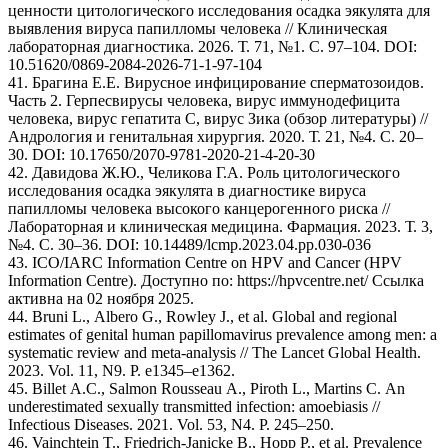
ценности цитологического исследования осадка эякулята для
выявления вируса папилломы человека // Клиническая
лабораторная диагностика. 2026. Т. 71, №1. С. 97–104. DOI:
10.51620/0869-2084-2026-71-1-97-104
41. Брагина Е.Е. Вирусное инфицирование сперматозоидов.
Часть 2. Герпесвирусы человека, вирус иммунодефицита
человека, вирус гепатита С, вирус Зика (обзор литературы) //
Андрология и генитальная хирургия. 2020. Т. 21, №4. С. 20–
30. DOI: 10.17650/2070-9781-2020-21-4-20-30
42. Давидова Ж.Ю., Челикова Г.А. Роль цитологического
исследования осадка эякулята в диагностике вируса
папилломы человека высокого канцерогенного риска //
Лабораторная и клиническая медицина. Фармация. 2023. Т. 3,
№4. С. 30–36. DOI: 10.14489/lcmp.2023.04.pp.030-036
43. ICO/IARC Information Centre on HPV and Cancer (HPV
Information Centre). Доступно по: https://hpvcentre.net/ Ссылка
активна на 02 ноября 2025.
44. Bruni L., Albero G., Rowley J., et al. Global and regional
estimates of genital human papillomavirus prevalence among men: a
systematic review and meta-analysis // The Lancet Global Health.
2023. Vol. 11, N9. P. e1345–e1362.
45. Billet A.C., Salmon Rousseau A., Piroth L., Martins C. An
underestimated sexually transmitted infection: amoebiasis //
Infectious Diseases. 2021. Vol. 53, N4. P. 245–250.
46. Vainchtein T., Friedrich-Janicke B., Hopp P., et al. Prevalence