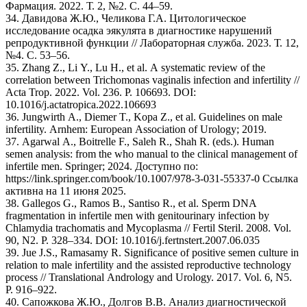
Фармация. 2022. Т. 2, №2. С. 44–59.
34. Давидова Ж.Ю., Челикова Г.А. Цитологическое
исследование осадка эякулята в диагностике нарушений
репродуктивной функции // Лабораторная служба. 2023. Т. 12,
№4. С. 53–56.
35. Zhang Z., Li Y., Lu H., et al. A systematic review of the
correlation between Trichomonas vaginalis infection and infertility //
Acta Trop. 2022. Vol. 236. P. 106693. DOI:
10.1016/j.actatropica.2022.106693
36. Jungwirth A., Diemer T., Kopa Z., et al. Guidelines on male
infertility. Arnhem: European Association of Urology; 2019.
37. Agarwal A., Boitrelle F., Saleh R., Shah R. (eds.). Human
semen analysis: from the who manual to the clinical management of
infertile men. Springer; 2024. Доступно по:
https://link.springer.com/book/10.1007/978-3-031-55337-0 Ссылка
активна на 11 июня 2025.
38. Gallegos G., Ramos B., Santiso R., et al. Sperm DNA
fragmentation in infertile men with genitourinary infection by
Chlamydia trachomatis and Mycoplasma // Fertil Steril. 2008. Vol.
90, N2. P. 328–334. DOI: 10.1016/j.fertnstert.2007.06.035
39. Jue J.S., Ramasamy R. Significance of positive semen culture in
relation to male infertility and the assisted reproductive technology
process // Translational Andrology and Urology. 2017. Vol. 6, N5.
P. 916–922.
40. Сапожкова Ж.Ю., Долгов В.В. Анализ диагностической