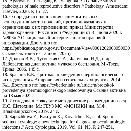
15. Agarwal A., Leisegang K., Sengupta P. Oxidative stress in
pathologies of male reproductive disorders // Pathology. Amsterdam:
Elsevier, 2020. P. 15–27.
16. О порядке использования вспомогательных
репродуктивных технологий, противопоказаниях и
ограничениях к их применению: приказ Министерства
здравоохранения Российской Федерации от 31 июля 2020 г.
№803н // Официальный интернет-портал правовой
информации. Доступно по:
https://publication.pravo.gov.ru/Document/View/0001202008050030
Ссылка активна на 13 июня 2025).
17. Долгов В.В., Луговская С.А., Фанченко Н.Д., и др.
Лабораторная диагностика мужского бесплодия. М.-Тверь:
Триад; 2006. 145 с.
18. Брагина Е.Е. Протокол проведения спермиологического
исследования // Андрология и генитальная хирургия. 2014.
№1. Доступно по: https://cyberleninka.ru/article/n/protokol-
provedeniya-spermiologicheskogo-issledovaniya Ссылка активна
на 18 мая 2025.
19. Исследование эякулята: методические рекомендации / ред.
И.С. Шатохина. М.: ГБУЗ МО «МОНИКИ им. М.Ф.
Владимирского»; 2019. 24 с.
20. Sapozhkova Z., Kasoyan K., Kovalchuk E., et al. Sperm
sediment cytology: a new technique for diagnosing occult urologic
infections // Acta Cytologica. 2019. Vol. 61, N3. P. 247-251.