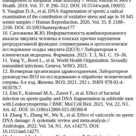
management of idiopathic male infertility // World Journal of Men’s
Health. 2019. Vol. 37. P. 296–312. DOI: 10.5534/wjmh.190055
9. Vaughan D.A., et al. DNA fragmentation of sperm: a radical
examination of the contribution of oxidative stress and age in 16 945
semen samples // Human Reproduction. 2020. Vol. 35. P. 2188–
2196. DOI: 10.1093/humrep/deaa177
10. Сапожкова Ж.Ю. Информативность комбинированного
анализа эякулята человека в поисках причин нарушения
репродуктивной функции: спермограмма и цитологическое
исследование осадка эякулята (ЦОЭ) // Лабораторная и
клиническая медицина. Фармация. 2023. Т. 3, №1. С. 19–36.
11. Yang Y., Boeri L., et al. World Health Organization. Sexually
transmitted infections. Geneva: WHO, 2021.
12. Всемирная организация здравоохранения. Лабораторное
руководство ВОЗ по исследованию и обработке человеческой
спермы. 6-е изд. Женева: ВОЗ; 2021. 292 с. ISBN 978-92-4-
003078-7.
13. Eini F., Kutenaei M.A., Zareei F., et al. Effect of bacterial
infection on sperm quality and DNA fragmentation in subfertile men
with Leukocytospermia // BMC Mol Cell Biol. 2021. Vol. 22, N1.
Art. 42. DOI: 10.1186/s12860-021-00380-8
14. Zhang Y., Zhang W., Wu X., et al. Effect of varicocele on sperm
DNA damage: A systematic review and meta-analysis //
Andrologia. 2022. Vol. 54, N1. Art. e14275. DOI:
10.1111/and.14275