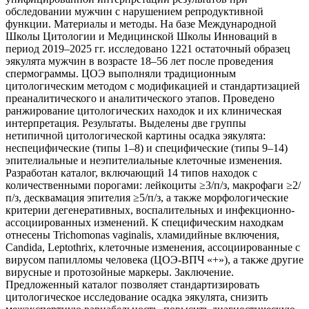
обследовании мужчин с нарушением репродуктивной
функции. Материалы и методы. На базе Международной
Школы Цитологии и Медицинской Школы Инноваций в
период 2019–2025 гг. исследовано 1221 остаточный образец
эякулята мужчин в возрасте 18–56 лет после проведения
спермограммы. ЦОЭ выполняли традиционным
цитологическим методом с модификацией и стандартизацией
преаналитического и аналитического этапов. Проведено
ранжирование цитологических находок и их клиническая
интерпретация. Результаты. Выделены две группы
нетипичной цитологической картины осадка эякулята:
неспецифические (типы 1–8) и специфические (типы 9–14)
эпителиальные и неэпителиальные клеточные изменения.
Разработан каталог, включающий 14 типов находок с
количественными порогами: лейкоциты ≥3/п/з, макрофаги ≥2/
п/з, десквамация эпителия ≥5/п/з, а также морфологические
критерии дегенеративных, воспалительных и инфекционно-
ассоциированных изменений. К специфическим находкам
отнесены Trichomonas vaginalis, хламидийные включения,
Candida, Leptothrix, клеточные изменения, ассоциированные с
вирусом папилломы человека (ЦОЭ-ВПЧ «+»), а также другие
вирусные и протозойные маркеры. Заключение.
Предложенный каталог позволяет стандартизировать
цитологическое исследование осадка эякулята, снизить