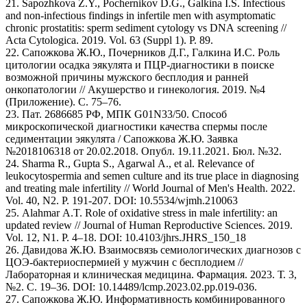
21. Sapozhkova Z.Y., Pochernikov D.G., Galkina I.S. Infectious
and non-infectious findings in infertile men with asymptomatic
chronic prostatitis: sperm sediment cytology vs DNA screening //
Acta Cytologica. 2019. Vol. 63 (Suppl 1). P. 89.
22. Сапожкова Ж.Ю., Почерников Д.Г., Галкина И.С. Роль
цитологии осадка эякулята и ПЦР-диагностики в поиске
возможной причины мужского бесплодия и ранней
онкопатологии // Акушерство и гинекология. 2019. №4
(Приложение). С. 75–76.
23. Пат. 2686685 РФ, МПК G01N33/50. Способ
микроскопической диагностики качества спермы после
седиментации эякулята / Сапожкова Ж.Ю. Заявка
№2018106318 от 20.02.2018. Опубл. 19.11.2021. Бюл. №32.
24. Sharma R., Gupta S., Agarwal A., et al. Relevance of
leukocytospermia and semen culture and its true place in diagnosing
and treating male infertility // World Journal of Men's Health. 2022.
Vol. 40, N2. P. 191-207. DOI: 10.5534/wjmh.210063
25. Alahmar A.T. Role of oxidative stress in male infertility: an
updated review // Journal of Human Reproductive Sciences. 2019.
Vol. 12, N1. P. 4–18. DOI: 10.4103/jhrs.JHRS_150_18
26. Давидова Ж.Ю. Взаимосвязь семиологических диагнозов с
ЦОЭ-бактериоспермией у мужчин с бесплодием //
Лабораторная и клиническая медицина. Фармация. 2023. Т. 3,
№2. С. 19–36. DOI: 10.14489/lcmp.2023.02.pp.019-036.
27. Сапожкова Ж.Ю. Информативность комбинированного