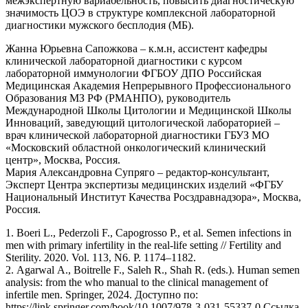
межэкспертную вариабельность, повысить диагностическую
значимость ЦОЭ в структуре комплексной лабораторной
диагностики мужского бесплодия (МБ).
Жанна Юрьевна Сапожкова – к.м.н, ассистент кафедры
клинической лабораторной диагностики с курсом
лабораторной иммунологии ФГБОУ ДПО Российская
Медицинская Академия Непрерывного Профессионального
Образования МЗ РФ (РМАНПО), руководитель
Международной Школы Цитологии и Медицинской Школы
Инноваций, заведующий цитологической лабораторией –
врач клинической лабораторной диагностики ГБУЗ МО
«Московский областной онкологический клинический
центр», Москва, Россия.
Мария Александровна Супряго – редактор-консультант,
Эксперт Центра экспертизы медицинских изделий «ФГБУ
Национальный Институт Качества Росздравнадзора», Москва,
Россия.
1. Boeri L., Pederzoli F., Capogrosso P., et al. Semen infections in
men with primary infertility in the real-life setting // Fertility and
Sterility. 2020. Vol. 113, N6. P. 1174–1182.
2. Agarwal A., Boitrelle F., Saleh R., Shah R. (eds.). Human semen
analysis: from the who manual to the clinical management of
infertile men. Springer, 2024. Доступно по:
https://link.springer.com/book/10.1007/978-3-031-55337-0 Ссылка