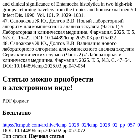
and clinical significance of Entamoeba histolytica in two high-risk
groups: returning travelers from the tropics and homosexual men // J
Infect Dis. 1990. Vol. 161. P. 1029–1031.
47. Сапожкова Ж.Ю., Долгов В.В. Новый лабораторный
алгоритм для комплексного анализа эякулята (Часть 1) //
Лабораторная и клиническая медицина. Фармация. 2025. Т. 5,
№3. С. 15–22. DOI: 10.14489/lcmp.2025.03.pp.015-022
48. Сапожкова Ж.Ю., Долгов В.В. Валидация нового
лабораторного алгоритма для комплексного анализа эякулята.
Серия клинических случаев (Часть 2) // Лабораторная и
клиническая медицина. Фармация. 2025. Т. 5, №3. С. 47–54.
DOI: 10.14489/lcmp.2025.03.pp.047-054
Статью можно приобрести
в электронном виде!
PDF формат
Бесплатно
https://lcmpub.com/archive/lcmp_2026_02/lcmp_2026_02_pp_057_0
DOI: 10.14489/lcmp.2026.02.pp.057-072
Тип статьи:
Научная статья