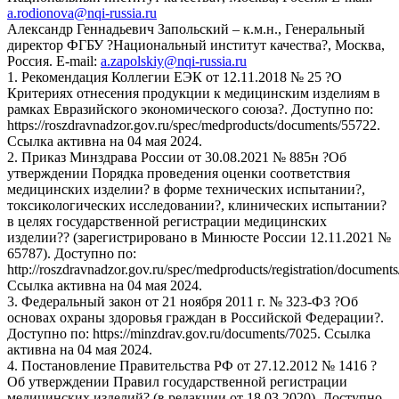
a.rodionova@nqi-russia.ru
Александр Геннадьевич Запольский – к.м.н., Генеральный
директор ФГБУ ?Национальный институт качества?, Москва,
Россия. E-mail:
a.zapolskiy@nqi-russia.ru
1. Рекомендация Коллегии ЕЭК от 12.11.2018 № 25 ?О
Критериях отнесения продукции к медицинским изделиям в
рамках Евразийского экономического союза?. Доступно по:
https://roszdravnadzor.gov.ru/spec/medproducts/documents/55722.
Ссылка активна на 04 мая 2024.
2. Приказ Минздрава России от 30.08.2021 № 885н ?Об
утверждении Порядка проведения оценки соответствия
медицинских изделии? в форме технических испытании?,
токсикологических исследовании?, клинических испытании?
в целях государственной регистрации медицинских
изделии?? (зарегистрировано в Минюсте России 12.11.2021 №
65787). Доступно по:
http://roszdravnadzor.gov.ru/spec/medproducts/registration/document
Ссылка активна на 04 мая 2024.
3. Федеральный закон от 21 ноября 2011 г. № 323-ФЗ ?Об
основах охраны здоровья граждан в Российской Федерации?.
Доступно по: https://minzdrav.gov.ru/documents/7025. Ссылка
активна на 04 мая 2024.
4. Постановление Правительства РФ от 27.12.2012 № 1416 ?
Об утверждении Правил государственной регистрации
медицинских изделий? (в редакции от 18.03.2020). Доступно