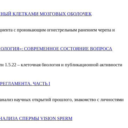
СИНДРОМ КЛЕТОЧНО-БЕЛКОВОЙ ДИССОЦИАЦИИ ЛИКВОРА ПРИ ЧЕРЕПНО-МОЗГОВОЙ ТРАВМЕ, ОБУСЛОВЛЕННЫЙ КЛЕТКАМИ МОЗГОВЫХ ОБОЛОЧЕК
ациента с проникающим огнестрельным ранением черепа и
НАУЧНЫЕ ПУБЛИКАЦИИ И ЗАЩИТА ДИССЕРТАЦИОННЫХ РАБОТ ПО СПЕЦИАЛЬНОСТИ 1.5.22 «КЛЕТОЧНАЯ БИОЛОГИЯ»: СОВРЕМЕННОЕ СОСТОЯНИЕ ВОПРОСА
и 1.5.22 – клеточная биология и публикационной активности
ИСТОРИЯ АНАЛИЗА ЭЯКУЛЯТА: ОТ ЭПОХИ НАКОПЛЕНИЯ ПЕРВОНАЧАЛЬНЫХ ЗНАНИЙ ДО ЛАБОРАТОРНОГО РЕГЛАМЕНТА. ЧАСТЬ I
 анализ научных открытий прошлого, знакомство с личностями
АЛИЗА СПЕРМЫ VISION SPERM