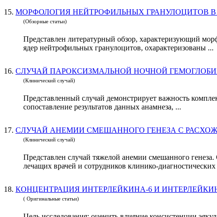
15.
МОРФОЛОГИЯ НЕЙТРОФИЛЬНЫХ ГРАНУЛОЦИТОВ В
(Обзорные статьи)
Представлен литературный обзор, характеризующий мор
ядер нейтрофильных гранулоцитов, охарактеризованы ...
16.
СЛУЧАЙ ПАРОКСИЗМАЛЬНОЙ НОЧНОЙ ГЕМОГЛОБИ
(Клинический случай)
Представленный случай демонстрирует важность комплек
сопоставление результатов данных анамнеза, ...
17.
СЛУЧАЙ АНЕМИИ СМЕШАННОГО ГЕНЕЗА С РАСХОЖ
(Клинический случай)
Представлен случай тяжелой анемии смешанного генеза. 
лечащих врачей и сотрудников клинико-диагностических .
18.
КОНЦЕНТРАЦИЯ ИНТЕРЛЕЙКИНА-6 И ИНТЕРЛЕЙКИ
( Оригинальные статьи)
Цель исследования: оценить влияние консистенции эякулята на содержание инт